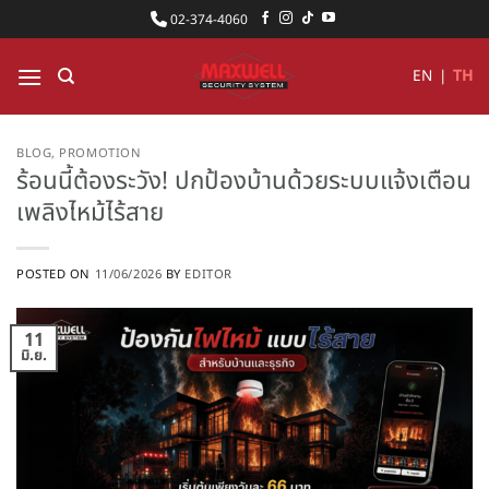
ข้าม
02-374-4060
ไป
ยัง
EN
|
TH
เนื้อหา
BLOG
,
PROMOTION
ร้อนนี้ต้องระวัง! ปกป้องบ้านด้วยระบบแจ้งเตือน
เพลิงไหม้ไร้สาย
POSTED ON
11/06/2026
BY
EDITOR
11
มิ.ย.