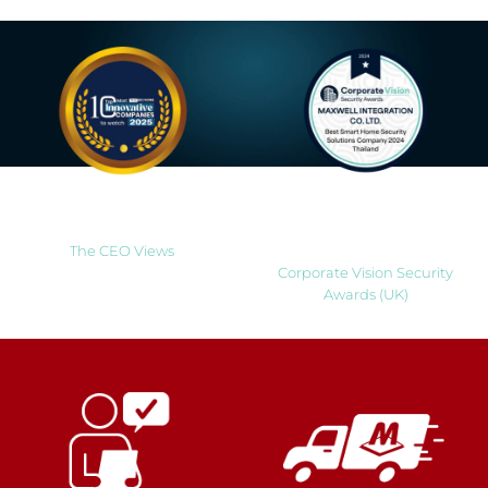
Most Innovative Companies
Best Smart Home Security
to Watch 2025
Solutions Company 2024
Thailand
The CEO Views
Corporate Vision Security
Awards (UK)