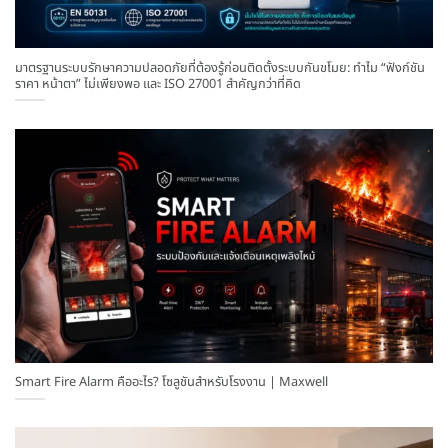
มาตรฐานระบบรักษาความปลอดภัยที่ต้องรู้ก่อนติดตั้งระบบกันขโมย: ทำไม “ฟังก์ชัน
ราคา หน้าตา” ไม่เพียงพอ และ ISO 27001 สำคัญกว่าที่คิด
Smart Fire Alarm คืออะไร? โซลูชันสำหรับโรงงาน | Maxwell