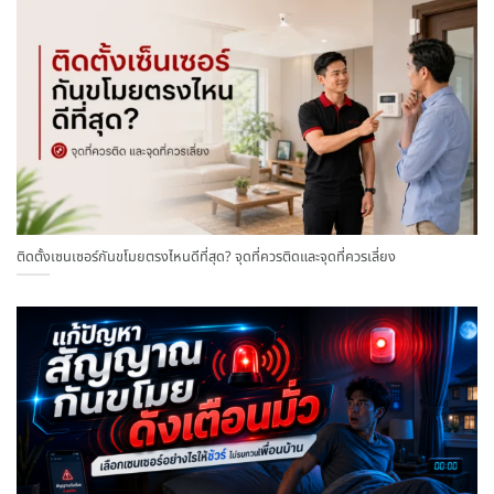
ติดตั้งเซนเซอร์กันขโมยตรงไหนดีที่สุด? จุดที่ควรติดและจุดที่ควรเลี่ยง