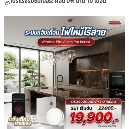
โปรแรงรับซัมเมอร์: ผ่อน 0% นาน 10 เดือน