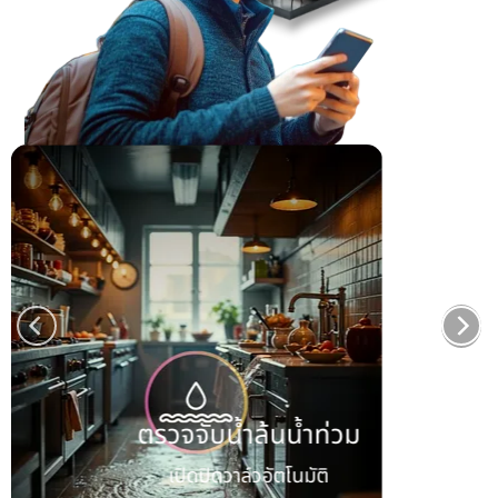
ตรวจจับน้ำล้นน้ำท่วม
เปิดปิดวาล์วอัตโนมัติ