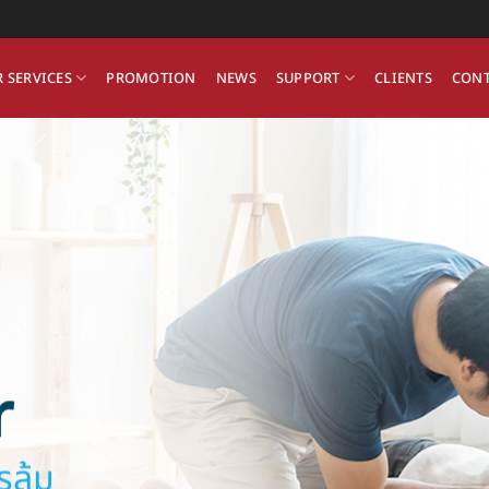
 SERVICES
PROMOTION
NEWS
SUPPORT
CLIENTS
CONT
r
รล้ม