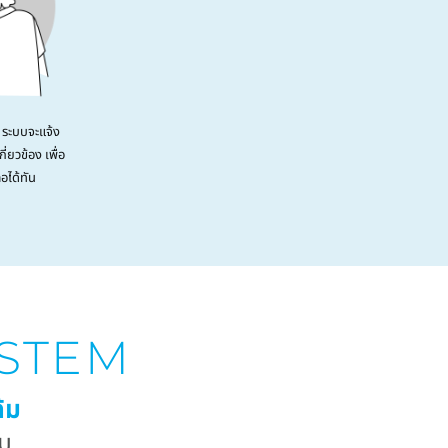
ระบบจะแจ้ง
ี่ยวข้อง เพื่อ
อได้ทัน
YSTEM
้ม
่ม