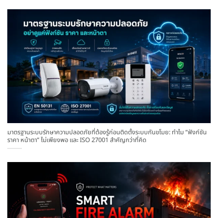
มาตรฐานระบบรักษาความปลอดภัยที่ต้องรู้ก่อนติดตั้งระบบกันขโมย: ทำไม “ฟังก์ชัน
ราคา หน้าตา” ไม่เพียงพอ และ ISO 27001 สำคัญกว่าที่คิด