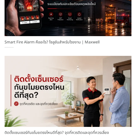
Smart Fire Alarm คืออะไร? โซลูชันสำหรับโรงงาน | Maxwell
ติดตั้งเซนเซอร์กันขโมยตรงไหนดีที่สุด? จุดที่ควรติดและจุดที่ควรเลี่ยง