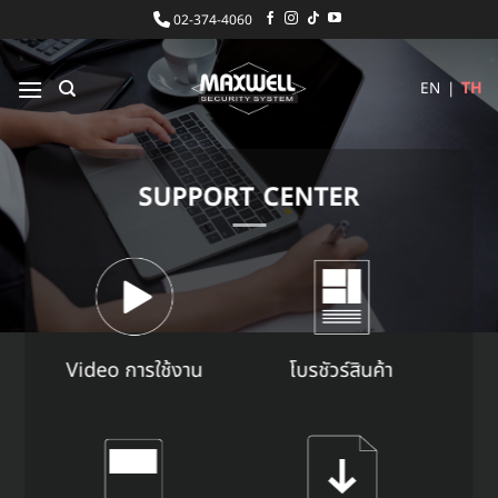
ข้าม
02-374-4060
ไป
ยัง
EN
|
TH
เนื้อหา
SUPPORT CENTER
Video การใช้งาน
โบรชัวร์สินค้า