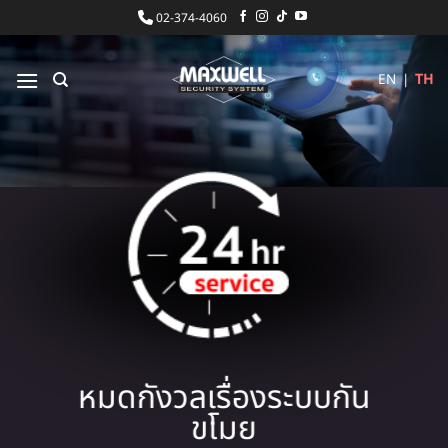
ข้าม
02-374-4060
ไป
ยัง
EN
|
TH
เนื้อหา
หมดกังวลเรื่องระบบกัน
ขโมย