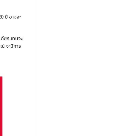
20 ปี อาจจะ
สเถียรแทบจะ
รณ์ จะมีการ