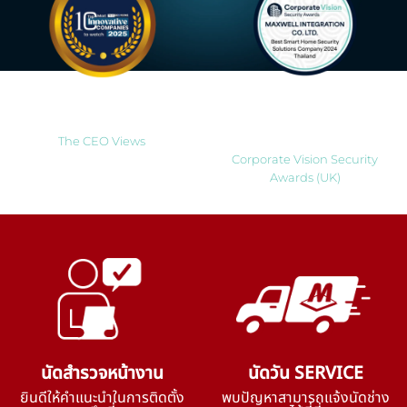
Most Innovative Companies
Best Smart Home Security
to Watch 2025
Solutions Company 2024
Thailand
The CEO Views
Corporate Vision Security
Awards (UK)
นัดสำรวจหน้างาน
นัดวัน SERVICE
ยินดีให้คำแนะนำในการติดตั้ง
พบปัญหาสามารถแจ้งนัดช่าง