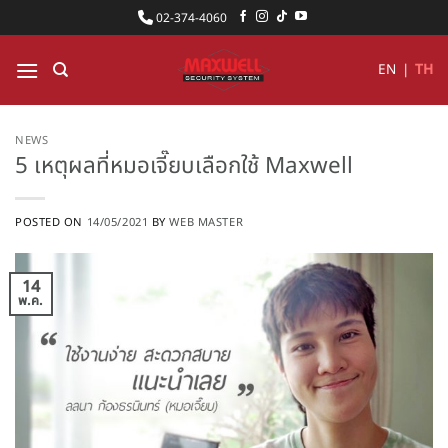
ข้าม
02-374-4060
ไป
ยัง
EN
|
TH
เนื้อหา
NEWS
5 เหตุผลที่หมอเจี๊ยบเลือกใช้ Maxwell
POSTED ON
14/05/2021
BY
WEB MASTER
14
พ.ค.