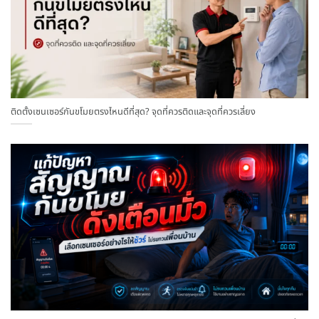
ติดตั้งเซนเซอร์กันขโมยตรงไหนดีที่สุด? จุดที่ควรติดและจุดที่ควรเลี่ยง