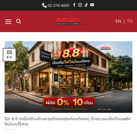
ข้าม
02-374-4060
ไป
ยัง
EN
|
TH
เนื้อหา
05
ส.ค.
โปร 8.8 ปกป้องร้านค้าและธุรกิจของคุณก่อนเกิดเหตุ ด้วยระบบแจ้งเตือนเพลิง
ไหม้แบบไร้สาย