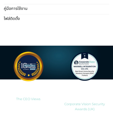
คู่มือการใช้งาน
ไฟล์ติดตั้ง
Most Innovative Companies
Best Smart Home Security
to Watch 2025
Solutions Company 2024
Thailand
The CEO Views
Corporate Vision Security
Awards (UK)