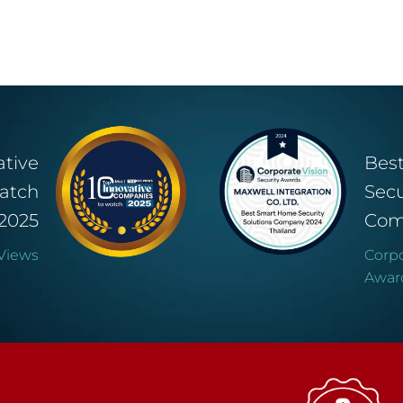
ative
Bes
atch
Secu
2025
Com
Views
Corpo
Awar