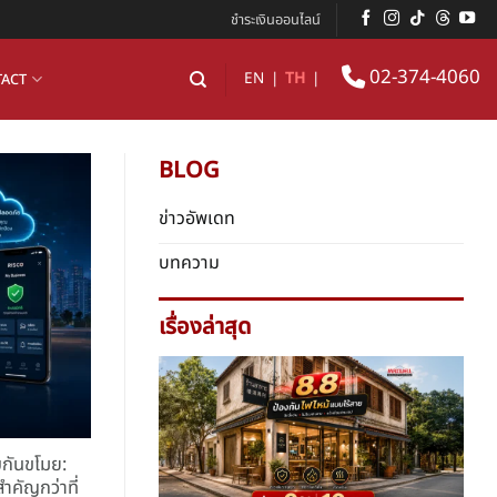
ชำระเงินออนไลน์
02-374-4060
EN
|
TH
|
ACT
BLOG
ข่าวอัพเดท
บทความ
เรื่องล่าสุด
บกันขโมย:
ำคัญกว่าที่