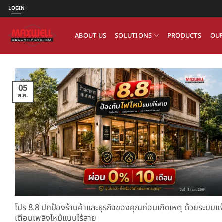
ข้าม
LOGIN
ไป
ยัง
ABOUT US
SOLUTIONS
PRODUCTS
OUR
เนื้อหา
05
ส.ค.
โปร 8.8 ปกป้องร้านค้าและธุรกิจของคุณก่อนเกิดเหตุ ด้วยระบบแจ
เตือนเพลิงไหม้แบบไร้สาย