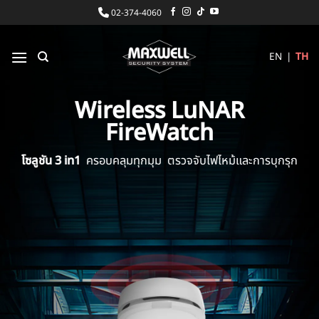
ข้าม
02-374-4060
ไป
ยัง
EN
|
TH
เนื้อหา
Wireless LuNAR
FireWatch
โซลูชัน 3 in1
ครอบคลุมทุกมุม ตรวจจับไฟไหม้และการบุกรุก