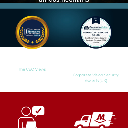
Most Innovative Companies
Best Smart Home Security
to Watch 2025
Solutions Company 2024
Thailand
The CEO Views
Corporate Vision Security
Awards (UK)