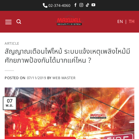
ข้าม
02-374-4060
ไป
ยัง
EN
|
TH
เนื้อหา
ARTICLE
สัญญาณเตือนไฟไหม้ ระบบแจ้งเหตุเพลิงไหม้มี
ศักยภาพป้องกันได้มากแค่ไหน ?
POSTED ON
07/11/2019
BY
WEB MASTER
07
พ.ย.