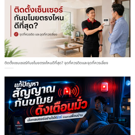
ติดตั้งเซนเซอร์กันขโมยตรงไหนดีที่สุด? จุดที่ควรติดและจุดที่ควรเลี่ยง