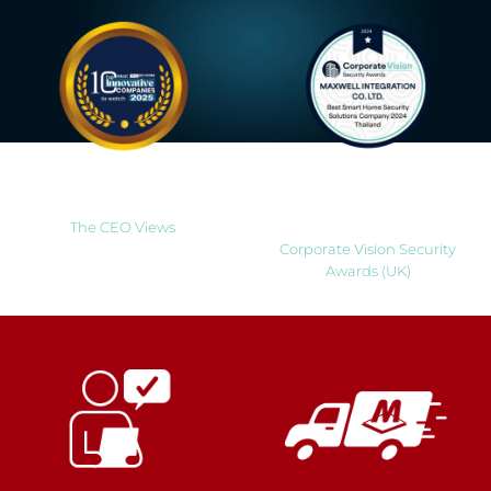
Most Innovative Companies
Best Smart Home Security
to Watch 2025
Solutions Company 2024
Thailand
The CEO Views
Corporate Vision Security
Awards (UK)