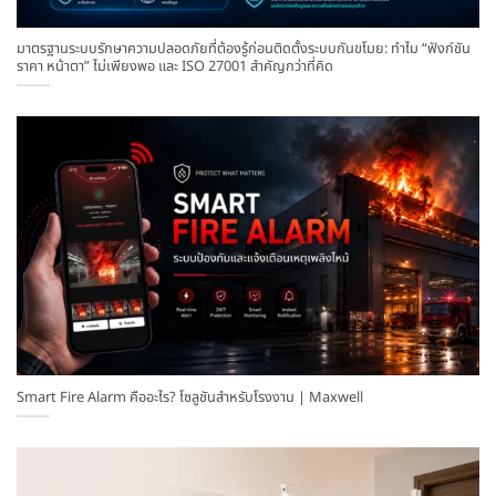
มาตรฐานระบบรักษาความปลอดภัยที่ต้องรู้ก่อนติดตั้งระบบกันขโมย: ทำไม “ฟังก์ชัน
ราคา หน้าตา” ไม่เพียงพอ และ ISO 27001 สำคัญกว่าที่คิด
Smart Fire Alarm คืออะไร? โซลูชันสำหรับโรงงาน | Maxwell