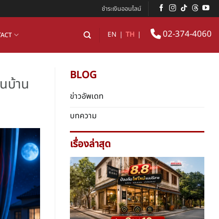
ชำระเงินออนไลน์
02-374-4060
EN
|
TH
|
ACT
BLOG
อนบ้าน
ข่าวอัพเดท
บทความ
เรื่องล่าสุด