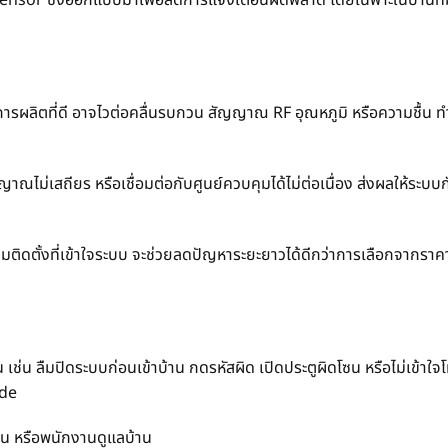
nsor ซึ่งออกแบบมาเพื่อลดการแจ้งเตือนผิดพลาด โดยเฉพาะในบ้านที่มีส
รผลิตที่ดี อาจไวต่อคลื่นรบกวน สัญญาณ RF อุณหภูมิ หรือความชื้น ทำ
ณไม่เสถียร หรือเชื่อมต่อกับศูนย์ควบคุมได้ไม่ต่อเนื่อง ส่งผลให้ระบบก
มติดตั้งที่เข้าใจระบบ จะช่วยลดปัญหาระยะยาวได้ดีกว่าการเลือกจากราค
ช่น ลืมปิดระบบก่อนเข้าบ้าน กดรหัสผิด เปิดประตูผิดโซน หรือไม่เข้าใ
ode
บ้าน หรือพนักงานดูแลบ้าน