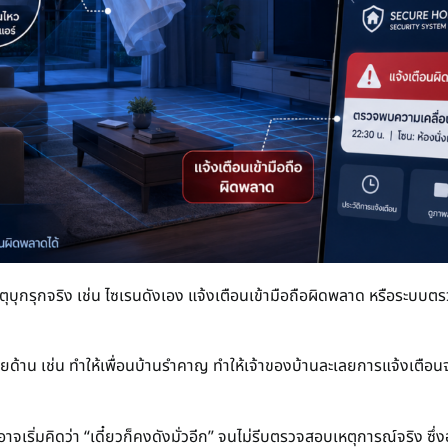
หตุบุกรุกจริง เช่น ไซเรนดังเอง แจ้งเตือนเข้ามือถือผิดพลาด หรือระบบ
ลายด้าน เช่น ทำให้เพื่อนบ้านรำคาญ ทำให้เจ้าของบ้านละเลยการแจ้งเตือนจ
อาจเริ่มคิดว่า “เดี๋ยวก็คงดังมั่วอีก” จนไม่รีบตรวจสอบเหตุการณ์จริง ซึ่