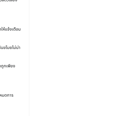
ัตว์เลี้ยง
ให้แจ้งเตือน
ันขโมยไม่น่า
าถูกเพียง
จโหมดการ