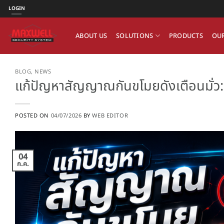
ข้าม
LOGIN
ไป
ยัง
ABOUT US
SOLUTIONS
PRODUCTS
OUR
เนื้อหา
BLOG
,
NEWS
แก้ปัญหาสัญญาณกันขโมยดังเตือนมั่ว: เล
POSTED ON
04/07/2026
BY
WEB EDITOR
04
ก.ค.