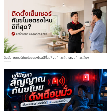
ติดตั้งเซนเซอร์กันขโมยตรงไหนดีที่สุด? จุดที่ควรติดและจุดที่ควรเลี่ยง