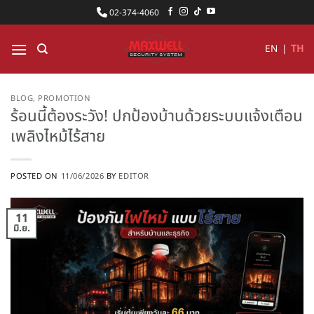
ข้าม
02-374-4060
ไป
ยัง
EN
|
TH
เนื้อหา
BLOG
,
PROMOTION
ร้อนนี้ต้องระวัง! ปกป้องบ้านด้วยระบบแจ้งเตือน
เพลิงไหม้ไร้สาย
POSTED ON
11/06/2026
BY
EDITOR
11
มิ.ย.