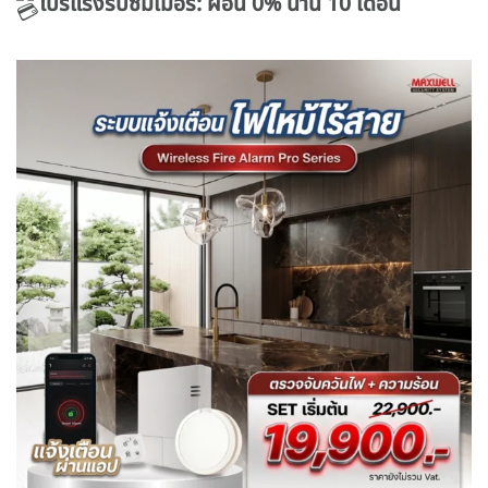
โปรแรงรับซัมเมอร์: ผ่อน 0% นาน 10 เดือน