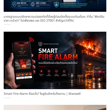
มาตรฐานระบบรักษาความปลอดภัยที่ต้องรู้ก่อนติดตั้งระบบกันขโมย: ทำไม “ฟังก์ชัน
ราคา หน้าตา” ไม่เพียงพอ และ ISO 27001 สำคัญกว่าที่คิด
Smart Fire Alarm คืออะไร? โซลูชันสำหรับโรงงาน | Maxwell