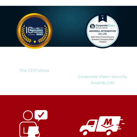
Most Innovative Companies
Best Smart Home Security
to Watch 2025
Solutions Company 2024
Thailand
The CEO Views
Corporate Vision Security
Awards (UK)