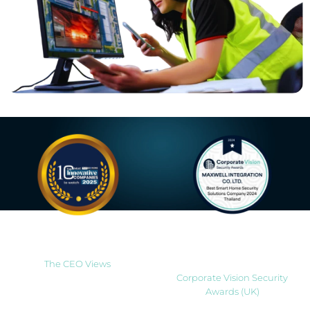
Most Innovative Companies
Best Smart Home Security
to Watch 2025
Solutions Company 2024
Thailand
The CEO Views
Corporate Vision Security
Awards (UK)