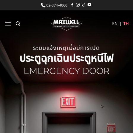
ข้าม
02-374-4060
ไป
ยัง
EN
|
TH
เนื้อหา
ระบบแจ้งเหตุเมื่อมีการเปิด
ประตูฉุกเฉินประตูหนีไฟ
EMERGENCY DOOR