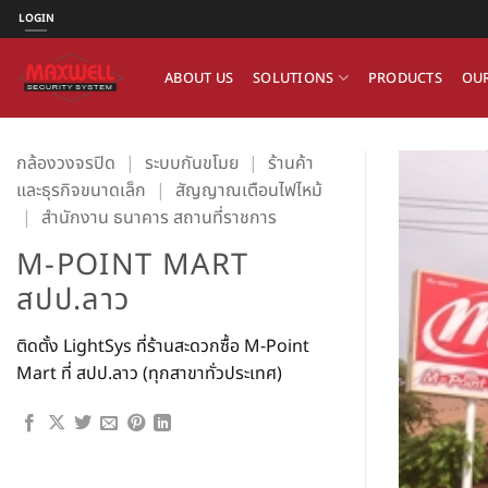
ข้าม
LOGIN
ไป
ยัง
ABOUT US
SOLUTIONS
PRODUCTS
OUR
เนื้อหา
กล้องวงจรปิด
|
ระบบกันขโมย
|
ร้านค้า
และธุรกิจขนาดเล็ก
|
สัญญาณเตือนไฟไหม้
|
สำนักงาน ธนาคาร สถานที่ราชการ
M-POINT MART
สปป.ลาว
ติดตั้ง LightSys ที่ร้านสะดวกซื้อ M-Point
Mart ที่ สปป.ลาว (ทุกสาขาทั่วประเทศ)