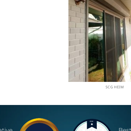
SCG HEIM
ative
Bes