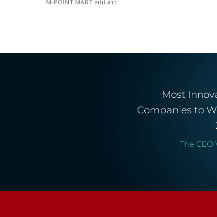
M-POINT MART สปป.ลาว
Most Innov
Companies to W
The CEO 