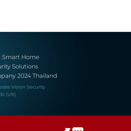
t Smart Home
rity Solutions
pany 2024 Thailand
rate Vision Security
ds (UK)