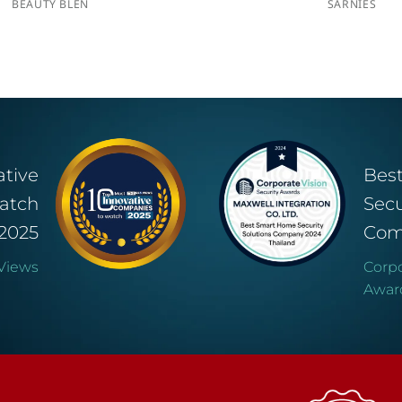
BEAUTY BLEN
SARNIES
ative
Bes
atch
Secu
2025
Com
Views
Corpo
Awar