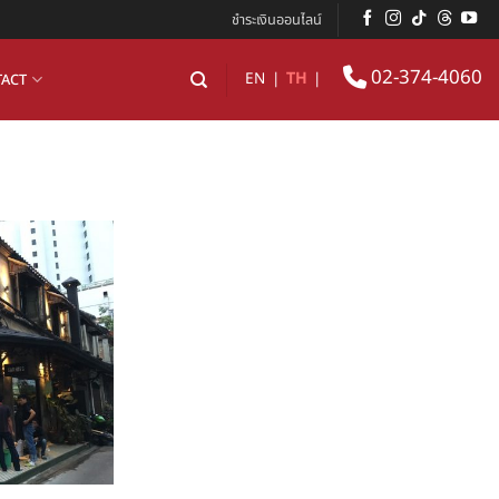
ชำระเงินออนไลน์
02-374-4060
EN
|
TH
|
ACT