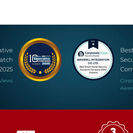
ative
Bes
atch
Secu
2025
Com
Views
Corpo
Awar