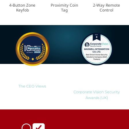
4-Button Zone
Proximity Coin
2-Way Remote
Keyfob
Tag
Control
Most Innovative Companies
Best Smart Home Security
to Watch 2025
Solutions Company 2024
Thailand
The CEO Views
Corporate Vision Security
Awards (UK)