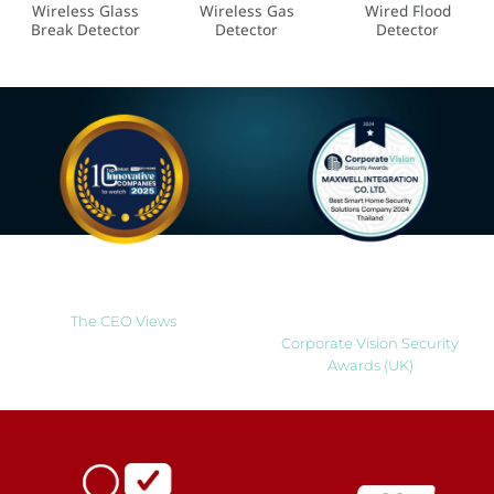
Wireless Glass
Wireless Gas
Wired Flood
Break Detector
Detector
Detector
Most Innovative Companies
Best Smart Home Security
to Watch 2025
Solutions Company 2024
Thailand
The CEO Views
Corporate Vision Security
Awards (UK)