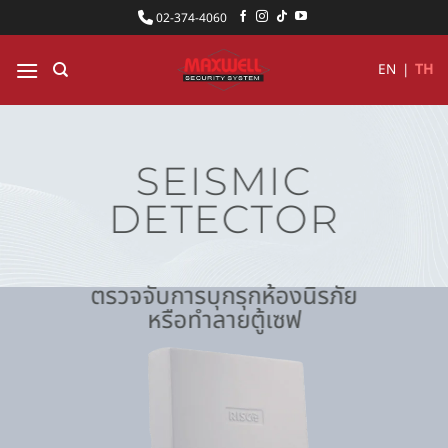
ข้าม
02-374-4060
ไป
ยัง
EN
|
TH
เนื้อหา
SEISMIC
DETECTOR
ตรวจจับการบุกรุกห้องนิรภัย
หรือทำลายตู้เซฟ