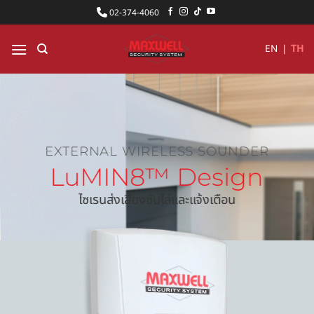
ข้าม
02-374-4060
ไป
ยัง
EN
|
TH
เนื้อหา
EXTERNAL WIRELESS SOUNDER
LuMIN8™ Design
ไซเรนส่งเสียงขับไล่และแจ้งเตือน