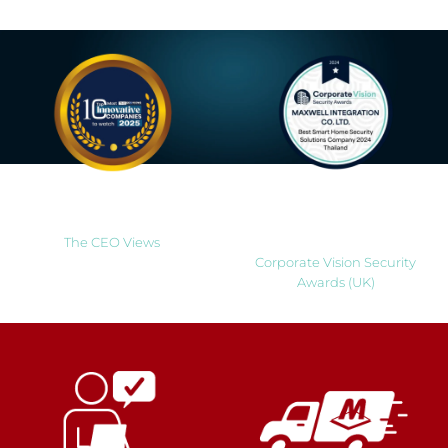
Most Innovative Companies
Best Smart Home Security
to Watch 2025
Solutions Company 2024
Thailand
The CEO Views
Corporate Vision Security
Awards (UK)