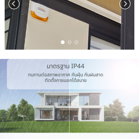
มาตรฐาน IP44
ทนทานต่อสภาพอากาศ กันฝุ่น กันฝนสาด
ติดตั้งภายนอกได้สบาย