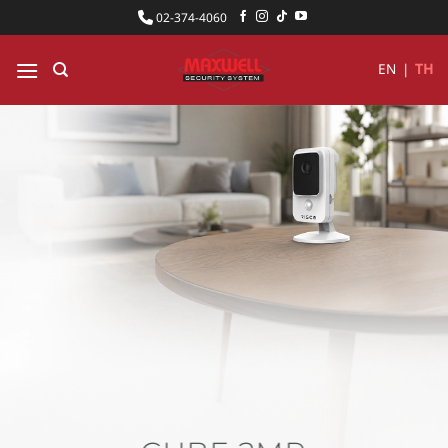
ข้าม
02-374-4060
ไป
ยัง
EN
|
TH
เนื้อหา