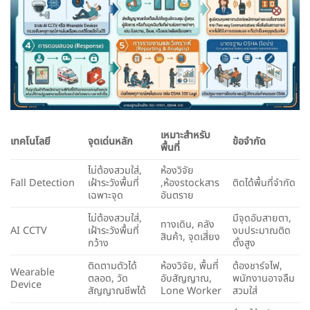
เหมาะสำหรับ
เทคโนโลยี
จุดเด่นหลัก
ข้อจำกัด
พื้นที่
ไม่ต้องสวมใส่,
ห้องวิจัย
Fall Detection
เฝ้าระวังพื้นที่
,ห้องstockสาร
ติดได้พื้นที่จำกัด
เฉพาะจุด
อันตราย
ไม่ต้องสวมใส่,
มีจุดอับสายตา,
ทางเดิน, คลัง
AI CCTV
เฝ้าระวังพื้นที่
งบประมาณติด
สินค้า, จุดเสี่ยง
กว้าง
ตั้งสูง
ติดตามตัวได้
ห้องวิจัย, พื้นที่
ต้องชาร์จไฟ,
Wearable
ตลอด, วัด
อับสัญญาณ,
พนักงานอาจลืม
Device
สัญญาณชีพได้
Lone Worker
สวมใส่