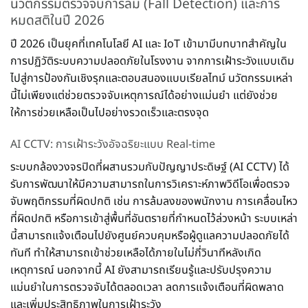
นวัตกรรมตรวจจับการล้ม (Fall Detection) และการ
หมดสติในปี 2026
ปี 2026 เป็นยุคที่เทคโนโลยี AI และ IoT เข้ามามีบทบาทสำคัญใน
การปฏิวัติระบบความปลอดภัยในโรงงาน จากการเฝ้าระวังแบบเดิม
ไปสู่การป้องกันเชิงรุกและตอบสนองแบบเรียลไทม์ นวัตกรรมเหล่า
นี้ไม่เพียงแต่ช่วยตรวจจับเหตุการณ์ได้อย่างแม่นยำ แต่ยังช่วย
ให้การช่วยเหลือเป็นไปอย่างรวดเร็วและตรงจุด
AI CCTV: การเฝ้าระวังอัจฉริยะแบบ Real-time
ระบบกล้องวงจรปิดที่ผสานรวมกับปัญญาประดิษฐ์ (AI CCTV) ได้
รับการพัฒนาให้มีความสามารถในการวิเคราะห์ภาพวิดีโอเพื่อตรวจ
จับพฤติกรรมที่ผิดปกติ เช่น การล้มลงของพนักงาน การเคลื่อนไหว
ที่ผิดปกติ หรือการเข้าสู่พื้นที่อันตรายที่กำหนดไว้ล่วงหน้า ระบบเหล่า
นี้สามารถแจ้งเตือนไปยังศูนย์ควบคุมหรือผู้ดูแลความปลอดภัยได้
ทันที ทำให้สามารถเข้าช่วยเหลือได้ภายในไม่กี่วินาทีหลังเกิด
เหตุการณ์ นอกจากนี้ AI ยังสามารถเรียนรู้และปรับปรุงความ
แม่นยำในการตรวจจับได้ตลอดเวลา ลดการแจ้งเตือนที่ผิดพลาด
และเพิ่มประสิทธิภาพในการเฝ้าระวัง