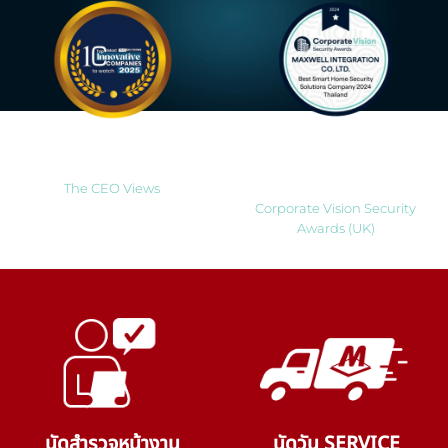
Most Innovative Companies
Best Smart Home Security
to Watch 2025
Solutions Company 2024
Thailand
The CEO Views
Corporate Vision Security
Awards (UK)
นัดสำรวจหน้างาน
นัดวัน SERVICE