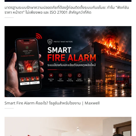
มาตรฐานระบบรักษาความปลอดภัยที่ต้องรู้ก่อนติดตั้งระบบกันขโมย: ทำไม “ฟังก์ชัน
ราคา หน้าตา” ไม่เพียงพอ และ ISO 27001 สำคัญกว่าที่คิด
Smart Fire Alarm คืออะไร? โซลูชันสำหรับโรงงาน | Maxwell