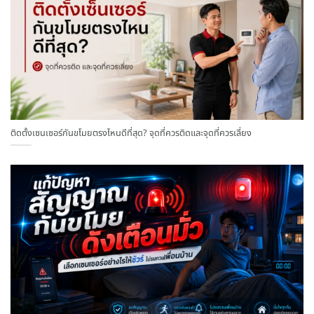
ติดตั้งเซนเซอร์กันขโมยตรงไหนดีที่สุด? จุดที่ควรติดและจุดที่ควรเลี่ยง