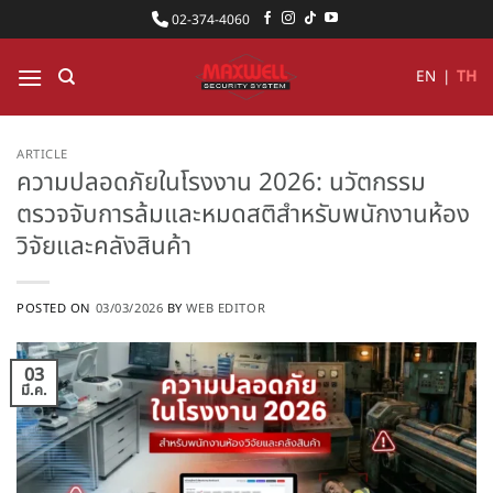
ข้าม
02-374-4060
ไป
ยัง
EN
|
TH
เนื้อหา
ARTICLE
ความปลอดภัยในโรงงาน 2026: นวัตกรรม
ตรวจจับการล้มและหมดสติสำหรับพนักงานห้อง
วิจัยและคลังสินค้า
POSTED ON
03/03/2026
BY
WEB EDITOR
03
มี.ค.