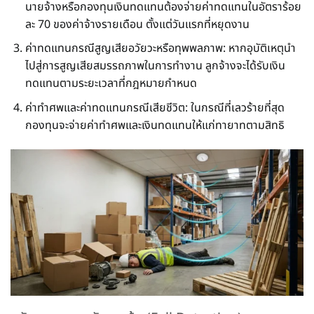
นายจ้างหรือกองทุนเงินทดแทนต้องจ่ายค่าทดแทนในอัตราร้อย
ละ 70 ของค่าจ้างรายเดือน ตั้งแต่วันแรกที่หยุดงาน
ค่าทดแทนกรณีสูญเสียอวัยวะหรือทุพพลภาพ: หากอุบัติเหตุนำ
ไปสู่การสูญเสียสมรรถภาพในการทำงาน ลูกจ้างจะได้รับเงิน
ทดแทนตามระยะเวลาที่กฎหมายกำหนด
ค่าทำศพและค่าทดแทนกรณีเสียชีวิต: ในกรณีที่เลวร้ายที่สุด
กองทุนจะจ่ายค่าทำศพและเงินทดแทนให้แก่ทายาทตามสิทธิ