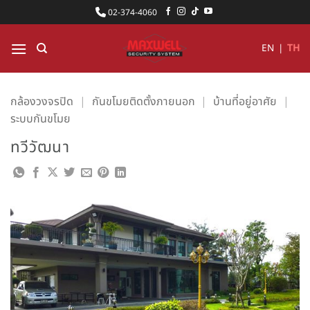
ข้าม
02-374-4060
ไป
ยัง
EN
|
TH
เนื้อหา
กล้องวงจรปิด
|
กันขโมยติดตั้งภายนอก
|
บ้านที่อยู่อาศัย
|
ระบบกันขโมย
ทวีวัฒนา