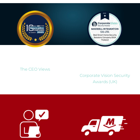
Most Innovative Companies
Best Smart Home Security
to Watch 2025
Solutions Company 2024
Thailand
The CEO Views
Corporate Vision Security
Awards (UK)