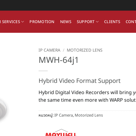
 SERVICES
PROMOTION
NEWS
SUPPORT
CLIENTS
CONT
IP CAMERA
/
MOTORIZED LENS
MWH-64j1
Hybrid Video Format Support
Hybrid Digital Video Recorders will bring y
the same time even more with WARP solut
หมวดหมู่:
IP Camera
,
Motorized Lens