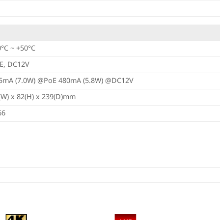
0°C ~ +50°C
E, DC12V
5mA (7.0W) @PoE 480mA (5.8W) @DC12V
(W) x 82(H) x 239(D)mm
66