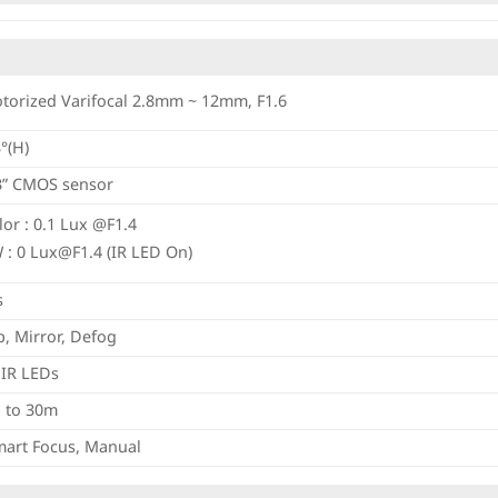
torized Varifocal 2.8mm ~ 12mm, F1.6
°(H)
3” CMOS sensor
lor : 0.1 Lux @F1.4
 : 0 Lux@F1.4 (IR LED On)
s
ip, Mirror, Defog
 IR LEDs
 to 30m
art Focus, Manual