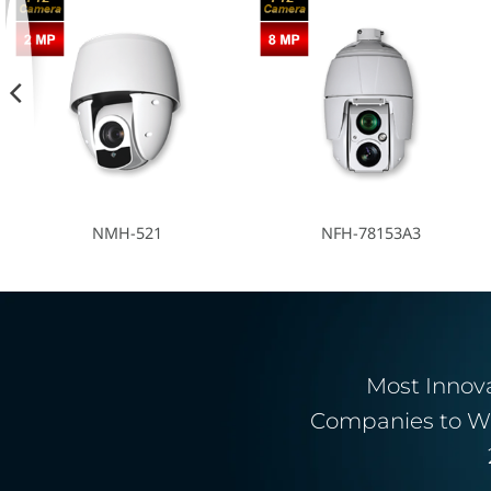
NMH-521
NFH-78153A3
Most Innov
Companies to W