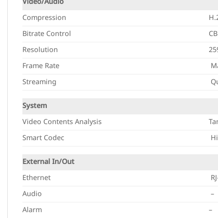
Video/Audio
Compression
H.
Bitrate Control
CB
Resolution
25
Frame Rate
Ma
Streaming
Qu
System
Video Contents Analysis
Ta
Smart Codec
Hi
External In/Out
Ethernet
RJ
Audio
–
Alarm
–