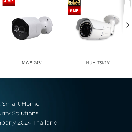
MWB-2431
NUH-78K1V
t Smart Home
rity Solutions
pany 2024 Thailand