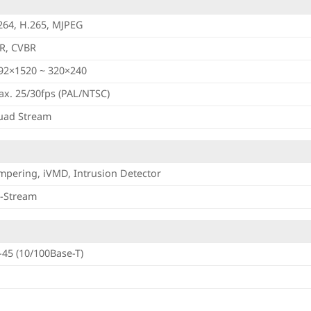
264, H.265, MJPEG
R, CVBR
92×1520 ~ 320×240
x. 25/30fps (PAL/NTSC)
ad Stream
mpering, iVMD, Intrusion Detector
-Stream
-45 (10/100Base-T)