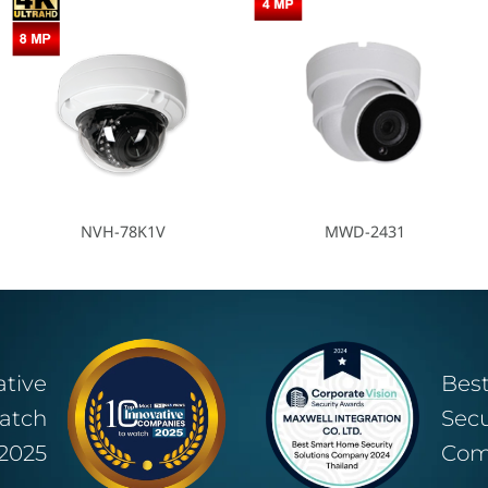
NVH-78K1V
MWD-2431
ative
Bes
atch
Secu
2025
Com