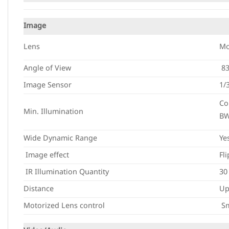
Image
Lens
Mo
Angle of View
83
Image Sensor
1/
Co
Min. Illumination
BW
Wide Dynamic Range
Ye
Image effect
Fl
IR Illumination Quantity
30
Distance
Up
Motorized Lens control
Sm