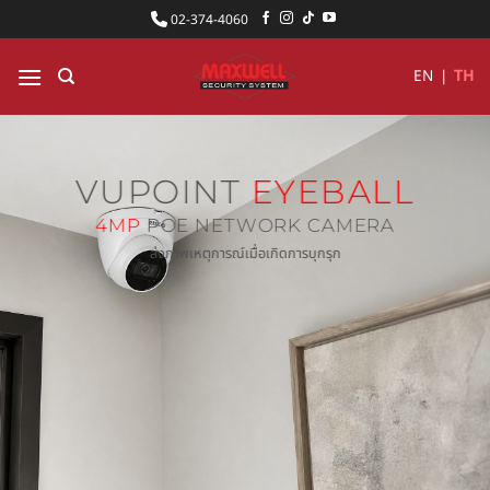
ข้าม
02-374-4060
ไป
ยัง
EN
|
TH
เนื้อหา
VUPOINT
EYEBALL
4MP
POE NETWORK CAMERA
ส่งภาพเหตุการณ์เมื่อเกิดการบุกรุก