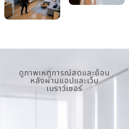
ทำงานร่วมกับเซ็นเซอร์ตรวจ
แจ้งเตือนพร้อมภาพผ่านแอป
จับกันขโมย
iRisco
ดูภาพเหตุการณ์สดและย้อน
หลังผ่านแอปและเว็บ
เบราว์เซอร์