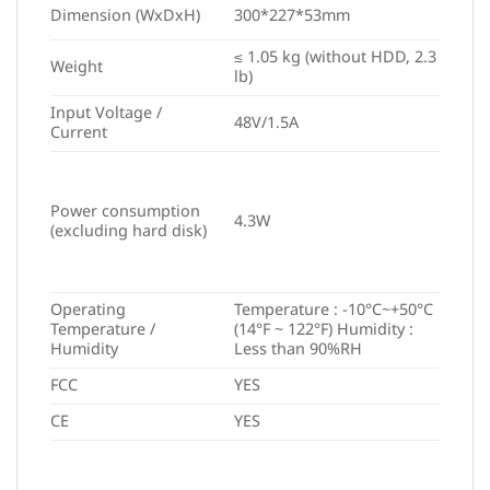
Dimension (WxDxH)
300*227*53mm
≤ 1.05 kg (without HDD, 2.3
Weight
lb)
Input Voltage /
48V/1.5A
Current
Power consumption
4.3W
(excluding hard disk)
Operating
Temperature : -10°C~+50°C
Temperature /
(14°F ~ 122°F) Humidity :
Humidity
Less than 90%RH
FCC
YES
CE
YES