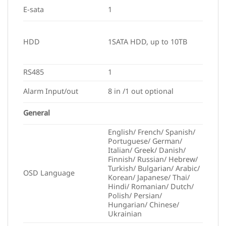
E-sata
1
HDD
1SATA HDD, up to 10TB
RS485
1
Alarm Input/out
8 in /1 out optional
General
English/ French/ Spanish/
Portuguese/ German/
Italian/ Greek/ Danish/
Finnish/ Russian/ Hebrew/
Turkish/ Bulgarian/ Arabic/
OSD Language
Korean/ Japanese/ Thai/
Hindi/ Romanian/ Dutch/
Polish/ Persian/
Hungarian/ Chinese/
Ukrainian