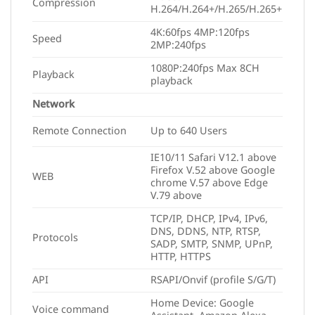
Compression
H.264/H.264+/H.265/H.265+
4K:60fps 4MP:120fps
Speed
2MP:240fps
1080P:240fps Max 8CH
Playback
playback
Network
Remote Connection
Up to 640 Users
IE10/11 Safari V12.1 above
Firefox V.52 above Google
WEB
chrome V.57 above Edge
V.79 above
TCP/IP, DHCP, IPv4, IPv6,
DNS, DDNS, NTP, RTSP,
Protocols
SADP, SMTP, SNMP, UPnP,
HTTP, HTTPS
API
RSAPI/Onvif (profile S/G/T)
Home Device: Google
Voice command