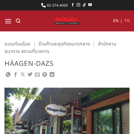
ข้าม
02-374-4060
ไป
ยัง
EN
|
TH
เนื้อหา
ระบบกันขโมย
|
ร้านค้าและธุรกิจขนาดกลาง
|
สำนักงาน
ธนาคาร สถานที่ราชการ
HÄAGEN-DAZS