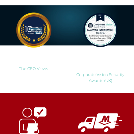
Most Innovative Companies
Best Smart Home Security
to Watch 2025
Solutions Company 2024
Thailand
The CEO Views
Corporate Vision Security
Awards (UK)