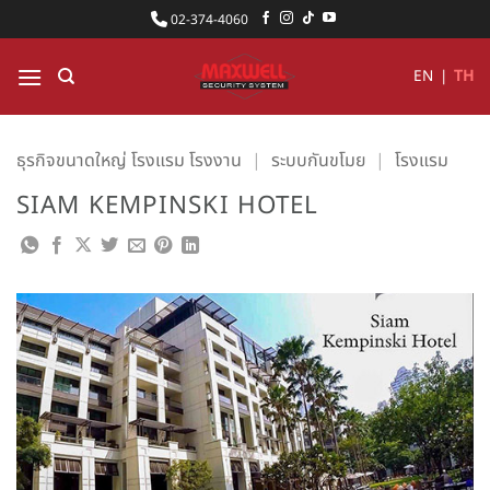
ข้าม
02-374-4060
ไป
ยัง
EN
|
TH
เนื้อหา
ธุรกิจขนาดใหญ่ โรงแรม โรงงาน
|
ระบบกันขโมย
|
โรงแรม
SIAM KEMPINSKI HOTEL