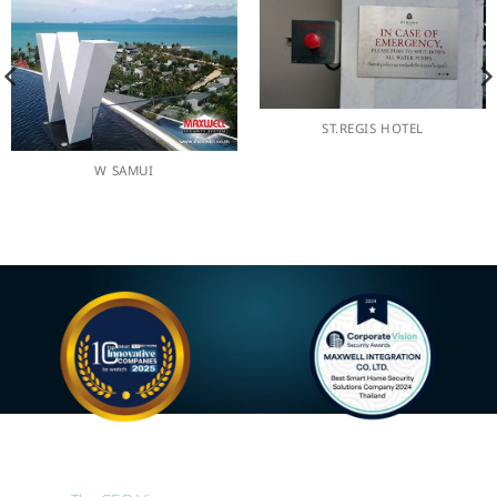
ST.REGIS HOTEL
W SAMUI
Most Innovative Companies
Best Smart Home Security
to Watch 2025
Solutions Company 2024
Thailand