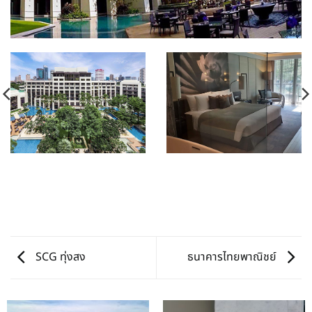
SCG ทุ่งสง
ธนาคารไทยพาณิชย์