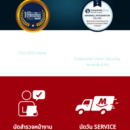
Most Innovative Companies
Best Smart Home Security
to Watch 2025
Solutions Company 2024
Thailand
The CEO Views
Corporate Vision Security
Awards (UK)
นัดสำรวจหน้างาน
นัดวัน SERVICE