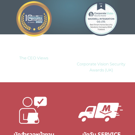
Most Innovative Companies
Best Smart Home Security
to Watch 2025
Solutions Company 2024
Thailand
The CEO Views
Corporate Vision Security
Awards (UK)