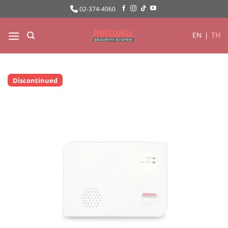
ข้าม
02-374-4060
ไป
ยัง
EN
|
TH
เนื้อหา
Discontinued