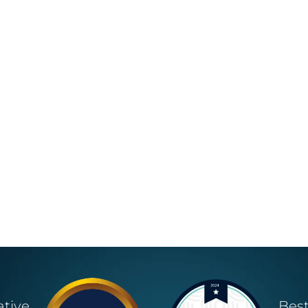
ative
Bes