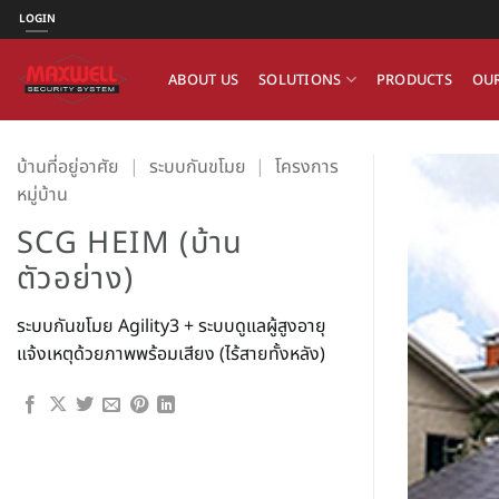
ข้าม
LOGIN
ไป
ยัง
ABOUT US
SOLUTIONS
PRODUCTS
OUR
เนื้อหา
บ้านที่อยู่อาศัย
|
ระบบกันขโมย
|
โครงการ
หมู่บ้าน
SCG HEIM (บ้าน
ตัวอย่าง)
ระบบกันขโมย Agility3 + ระบบดูแลผู้สูงอายุ
แจ้งเหตุด้วยภาพพร้อมเสียง (ไร้สายทั้งหลัง)