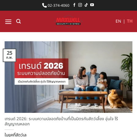
ข้าม
02-374-4060
ไป
ยัง
EN
|
TH
เนื้อหา
25
ก.พ.
เทรนด์ 2026: ระบบความปลอดภัยบ้านที่เป็นมิตรกับสัตว์เลี้ยง อุ่นใจ ไร้
สัญญาณหลอก
ในยุคที่สัตว์เล