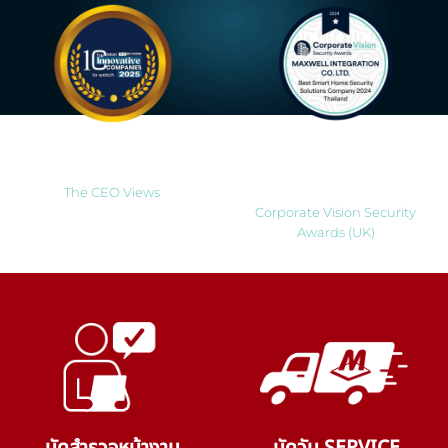
Most Innovative Companies
Best Smart Home Security
to Watch 2025
Solutions Company 2024
Thailand
The CEO Views
Corporate Vision Security
Awards (UK)