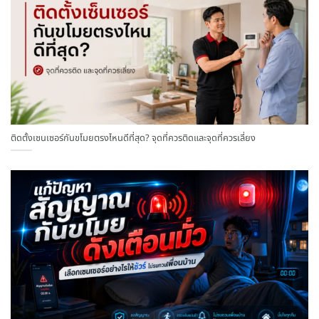
ติดตั้งเซนเซอร์กันขโมยตรงไหนดีที่สุด? จุดที่ควรติดและจุดที่ควรเลี่ยง