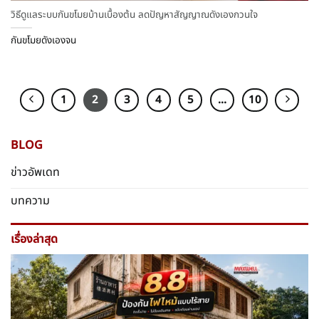
วิธีดูแลระบบกันขโมยบ้านเบื้องต้น ลดปัญหาสัญญาณดังเองกวนใจ
กันขโมยดังเองจน
1
2
3
4
5
…
10
BLOG
ข่าวอัพเดท
บทความ
เรื่องล่าสุด