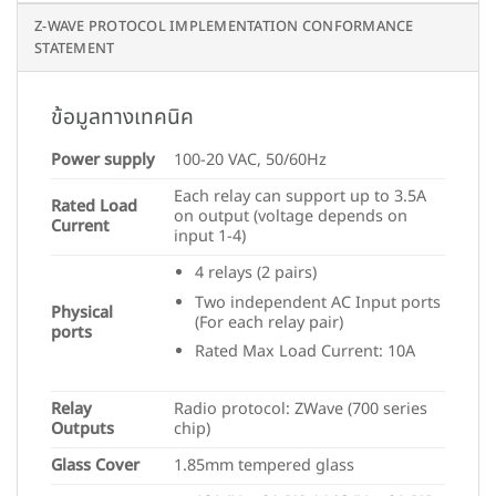
Z-WAVE PROTOCOL IMPLEMENTATION CONFORMANCE
STATEMENT
ข้อมูลทางเทคนิค
Power supply
100-20 VAC, 50/60Hz
Each relay can support up to 3.5A
Rated Load
on output (voltage depends on
Current
input 1-4)
4 relays (2 pairs)
Two independent AC Input ports
Physical
(For each relay pair)
ports
Rated Max Load Current: 10A
Relay
Radio protocol: ZWave (700 series
Outputs
chip)
Glass Cover
1.85mm tempered glass
121 (L) x 91 (W) / 146 (L) x 91 (W)