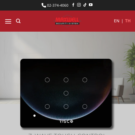
ข้าม
02-374-4060
ไป
ยัง
EN
|
TH
เนื้อหา