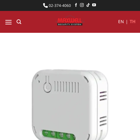
ข้าม
02-374-4060
ไป
ยัง
EN
|
TH
เนื้อหา