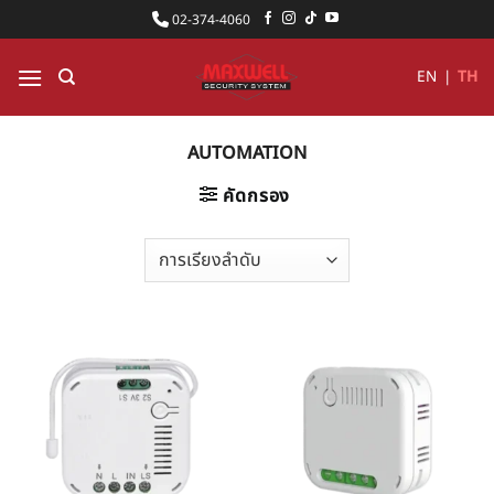
ข้าม
02-374-4060
ไป
ยัง
EN
|
TH
เนื้อหา
AUTOMATION
คัดกรอง