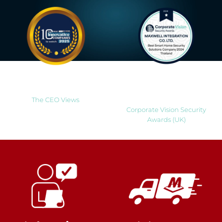
Most Innovative Companies
Best Smart Home Security
to Watch 2025
Solutions Company 2024
Thailand
The CEO Views
Corporate Vision Security
Awards (UK)