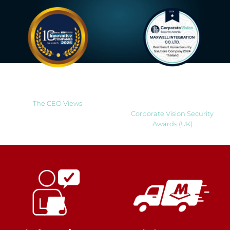
Most Innovative Companies
Best Smart Home Security
to Watch 2025
Solutions Company 2024
Thailand
The CEO Views
Corporate Vision Security
Awards (UK)