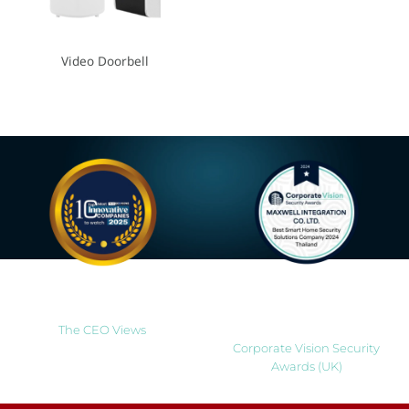
Video Doorbell
Most Innovative Companies
Best Smart Home Security
to Watch 2025
Solutions Company 2024
Thailand
The CEO Views
Corporate Vision Security
Awards (UK)