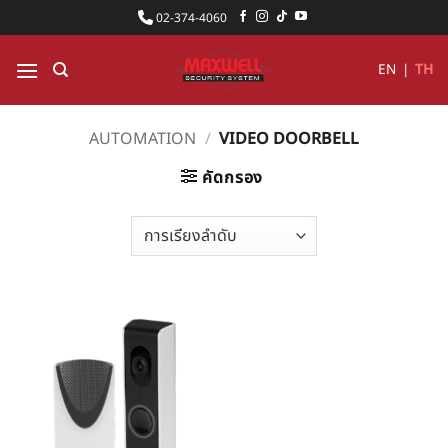
ข้าม
02-374-4060
ไป
ยัง
EN
|
TH
เนื้อหา
AUTOMATION
/
VIDEO DOORBELL
คัดกรอง