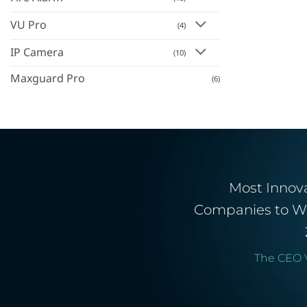
VU Pro
(4)
IP Camera
(10)
Maxguard Pro
(6)
Most Innov
Companies to W
The CEO 