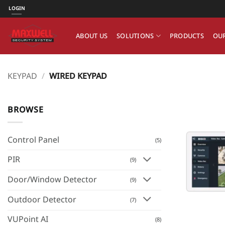
ข้าม
LOGIN
ไป
ยัง
ABOUT US
SOLUTIONS
PRODUCTS
OUR
เนื้อหา
KEYPAD
/
WIRED KEYPAD
BROWSE
Control Panel
(5)
PIR
(9)
Door/Window Detector
(9)
Outdoor Detector
(7)
VUPoint AI
(8)