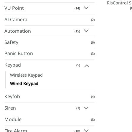
RisControl 
VU Point
(14)
AI Camera
(2)
Automation
(15)
Safety
(6)
Panic Button
(3)
Keypad
(5)
Wireless Keypad
Wired Keypad
Keyfob
(4)
Siren
(3)
Module
(8)
Fire Alarm
(18)