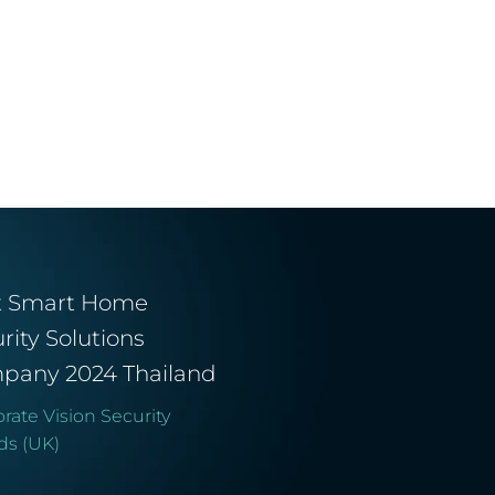
t Smart Home
rity Solutions
pany 2024 Thailand
rate Vision Security
ds (UK)