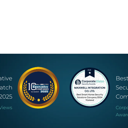
ative
Bes
atch
Secu
2025
Com
Views
Corpo
Awar