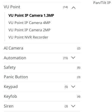
Pan/Tilt I
VU Point
(14)
VU Point IP Camera 1.3MP
VU Point IP Camera 4MP
VU Point IP Camera 2MP
VU Point NVR Recorder
AI Camera
(2)
Automation
(15)
Safety
(6)
Panic Button
(3)
Keypad
(5)
Keyfob
(4)
Siren
(3)