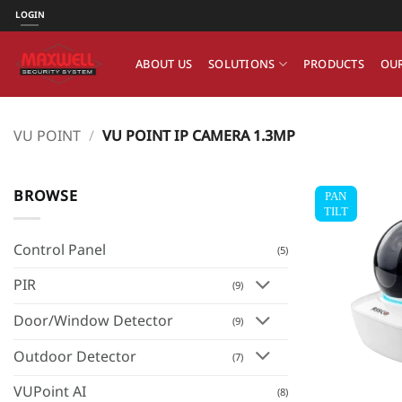
ข้าม
LOGIN
ไป
ยัง
ABOUT US
SOLUTIONS
PRODUCTS
OUR
เนื้อหา
VU POINT
/
VU POINT IP CAMERA 1.3MP
BROWSE
PAN
TILT
Control Panel
(5)
PIR
(9)
Door/Window Detector
(9)
Outdoor Detector
(7)
VUPoint AI
(8)