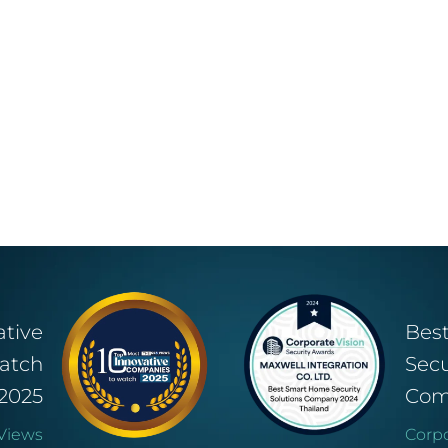
ative
Bes
atch
Secu
2025
Com
Views
Corpo