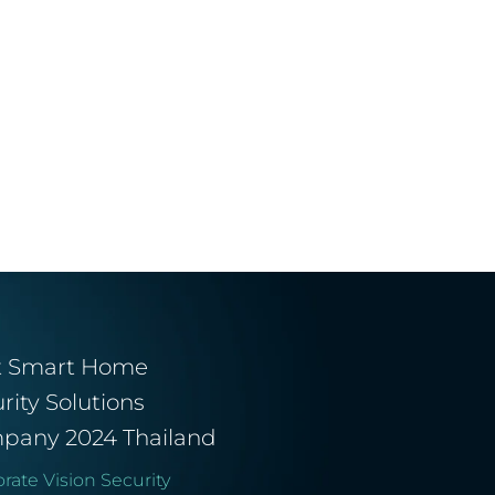
t Smart Home
rity Solutions
pany 2024 Thailand
rate Vision Security