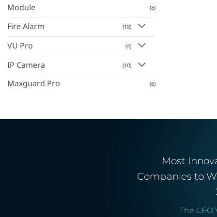
Module
(8)
Fire Alarm
(18)
VU Pro
(4)
IP Camera
(10)
Maxguard Pro
(6)
Most Innov
Companies to W
The CEO 