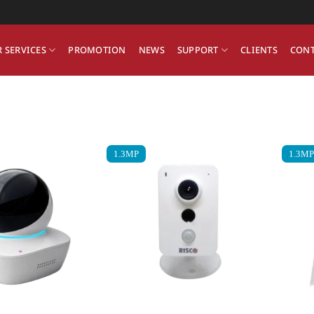
 SERVICES
PROMOTION
NEWS
SUPPORT
CLIENTS
CONT
1.3MP
1.3MP