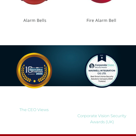
Alarm Bells
Fire Alarm Bell
Most Innovative Companies
Best Smart Home Security
to Watch 2025
Solutions Company 2024
Thailand
The CEO Views
Corporate Vision Security
Awards (UK)