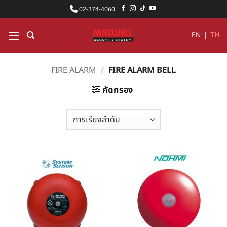
ข้าม
02-374-4060
ไป
ยัง
EN
|
TH
เนื้อหา
FIRE ALARM
/
FIRE ALARM BELL
คัดกรอง