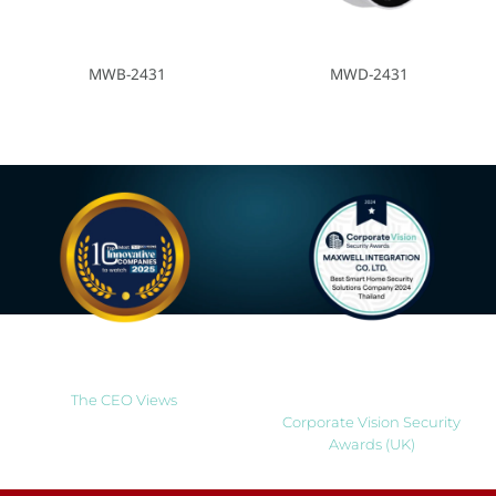
MWB-2431
MWD-2431
Most Innovative Companies
Best Smart Home Security
to Watch 2025
Solutions Company 2024
Thailand
The CEO Views
Corporate Vision Security
Awards (UK)