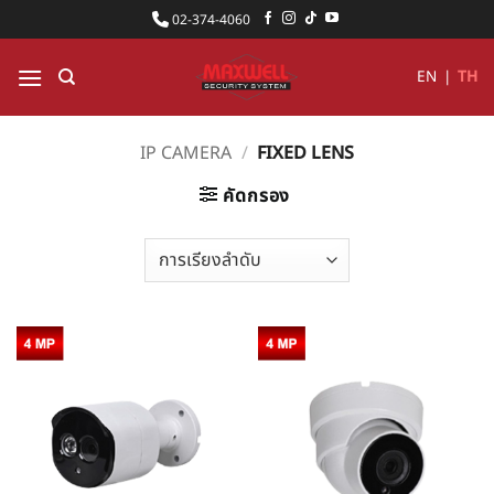
ข้าม
02-374-4060
ไป
ยัง
EN
|
TH
เนื้อหา
IP CAMERA
/
FIXED LENS
คัดกรอง