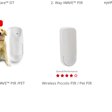
eyeW
are™ DT
2- Way iWAVE™ PIR
d
Overall Performance
WAVE™ PIR /PET
Wireless Piccolo PIR / Pet PIR