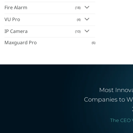
Fire Alarm
(18)
VU Pro
(4)
IP Camera
(10)
Maxguard Pro
(6)
Most Innov
Companies to W
The CEO 