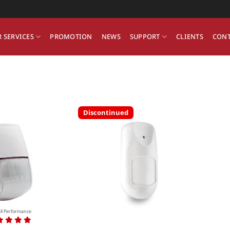
 SERVICES
PROMOTION
NEWS
SUPPORT
CLIENTS
CONT
Discontinued
ll Performance