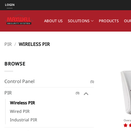
ข้าม
LOGIN
ไป
ยัง
ABOUT US
SOLUTIONS
PRODUCTS
OUR
เนื้อหา
PIR
/
WIRELESS PIR
BROWSE
Control Panel
(5)
PIR
(9)
Wireless PIR
Wired PIR
Industrial PIR
Overa