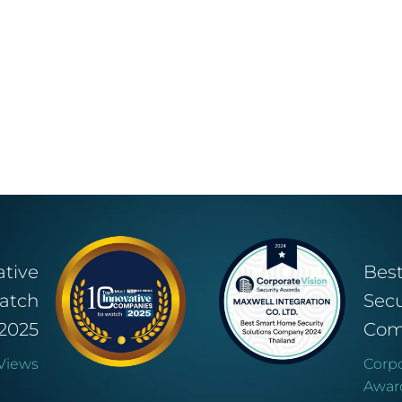
ative
Bes
atch
Secu
2025
Com
Views
Corpo
Awar