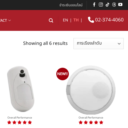
ชำระเงินออนไลน์
02-374-4060
EN
|
TH
|
ACT
Showing all 6 results
NEW!!
Overall Performance
Overall Performance