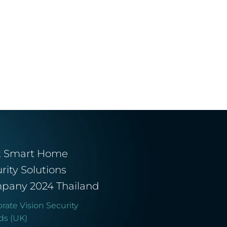
t Smart Home
rity Solutions
pany 2024 Thailand
rate Vision Security
ds (UK)