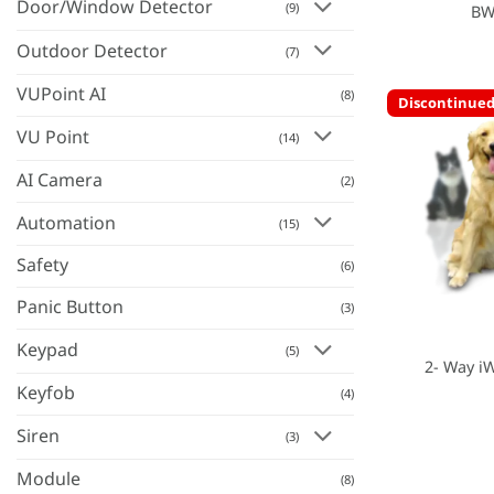
Door/Window Detector
(9)
BW
Outdoor Detector
(7)
VUPoint AI
(8)
Discontinue
VU Point
(14)
AI Camera
(2)
Automation
(15)
Safety
(6)
Panic Button
(3)
Keypad
(5)
2- Way i
Keyfob
(4)
Siren
(3)
Module
(8)