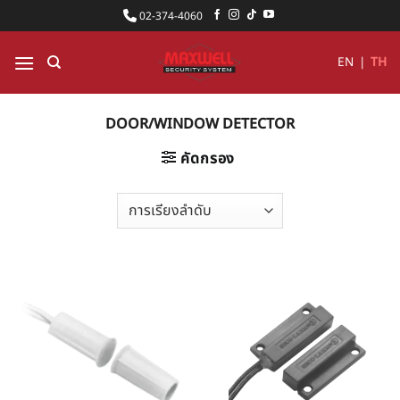
ข้าม
02-374-4060
ไป
ยัง
EN
|
TH
เนื้อหา
DOOR/WINDOW DETECTOR
คัดกรอง