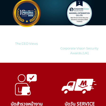
Most Innovative Companies
Best Smart Home Security
to Watch 2025
Solutions Company 2024
Thailand
The CEO Views
Corporate Vision Security
Awards (UK)
นัดสำรวจหน้างาน
นัดวัน SERVICE