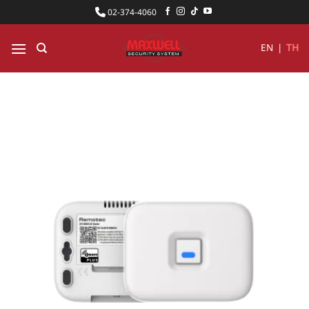
ข้าม
02-374-4060
ไป
ยัง
EN
|
TH
เนื้อหา