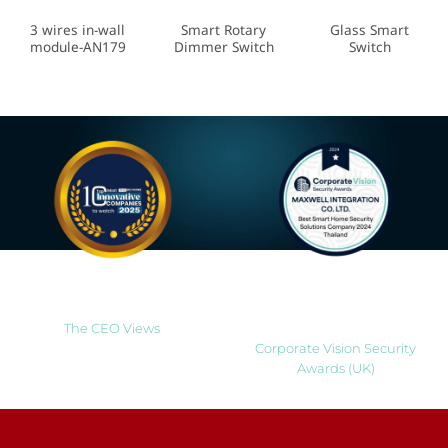
Discontinued
3 wires in-wall
Smart Rotary
Glass Smart
module-AN179
Dimmer Switch
Switch
Most Innovative Companies
Best Smart Home Security
to Watch 2025
Solutions Company 2024
Thailand
The CEO Views
Corporate Vision Security
Awards (UK)