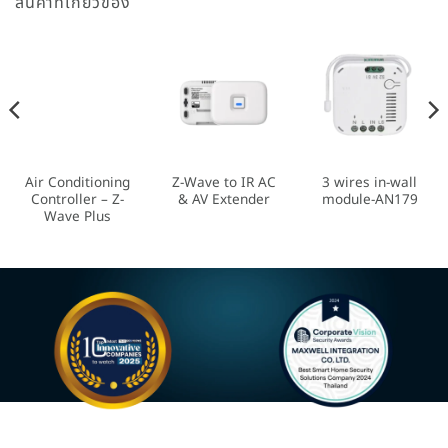
สินค้าที่เกี่ยวข้อง
Discontinued
Air Conditioning
Z-Wave to IR AC
3 wires in-wall
Controller – Z-
& AV Extender
module-AN179
Wave Plus
Most Innovative Companies
Best Smart Home Security