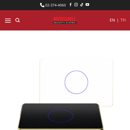
ข้าม
02-374-4060
ไป
ยัง
EN
|
TH
เนื้อหา