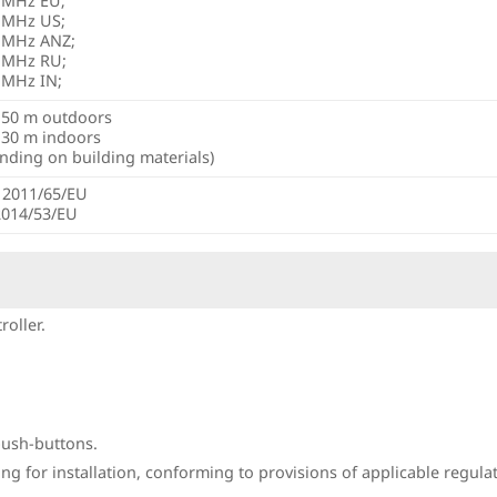
 MHz EU;
 MHz US;
 MHz ANZ;
 MHz RU;
 MHz IN;
 50 m outdoors
 30 m indoors
nding on building materials)
 2011/65/EU
2014/53/EU
oller.
ush-buttons.
ng for installation, conforming to provisions of applicable regula