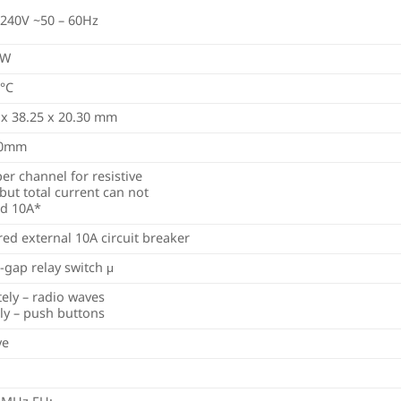
 240V ~50 – 60Hz
8W
5°C
 x 38.25 x 20.30 mm
50mm
per channel for resistive
 but total current can not
d 10A*
red external 10A circuit breaker
-gap relay switch μ
ely – radio waves
tly – push buttons
ve