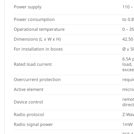
Power supply
110 –
Power consumption
to 0.
Operational temperature
0 – 3
Dimensions (L x W x H)
42.50
For installation in boxes
Ø ≥ 
6.5A 
Rated load current
load,
excee
Overcurrent protection
requi
Active element
micro
remot
Device control
direc
Radio protocol
Z-Wa
Radio signal power
1mW