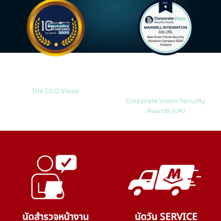
Most Innovative Companies
Best Smart Home Security
to Watch 2025
Solutions Company 2024
Thailand
The CEO Views
Corporate Vision Security
Awards (UK)
นัดสำรวจหน้างาน
นัดวัน SERVICE