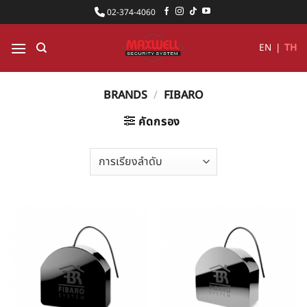
ข้าม
02-374-4060
ไป
ยัง
EN
|
TH
เนื้อหา
BRANDS
/
FIBARO
คัดกรอง