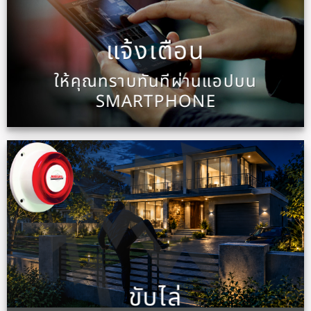
แจ้งเตือน
ให้คุณทราบทันทีผ่านแอปบน
SMARTPHONE
ขับไล่