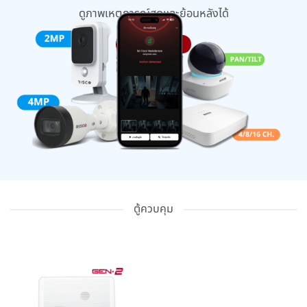
ดูภาพเหตุการณ์สดและย้อนหลังได้
แนะนำ VUPOINT
ตู้ควบคุม