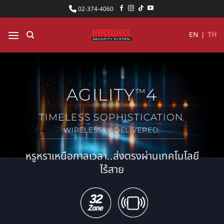
ข้าม
02-374-4060
ไป
ยัง
EN
|
TH
เนื้อหา
AGILITY
4
™
TIMELESS SOPHISTICATION.
WIRELESSLY DELIVERED.
หรูหราเหนือกาลเวลา..ส่งตรงผ่านเทคโนโลยี
ไร้สาย