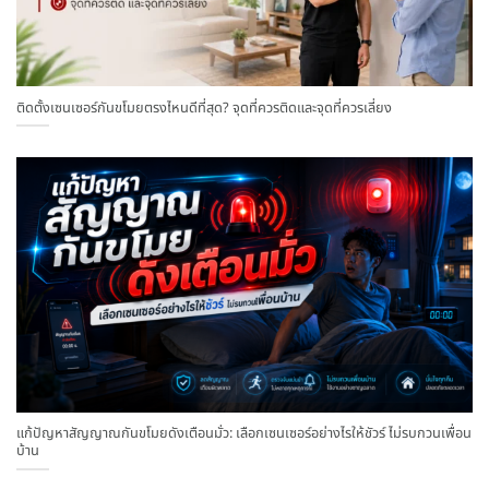
ติดตั้งเซนเซอร์กันขโมยตรงไหนดีที่สุด? จุดที่ควรติดและจุดที่ควรเลี่ยง
แก้ปัญหาสัญญาณกันขโมยดังเตือนมั่ว: เลือกเซนเซอร์อย่างไรให้ชัวร์ ไม่รบกวนเพื่อน
บ้าน