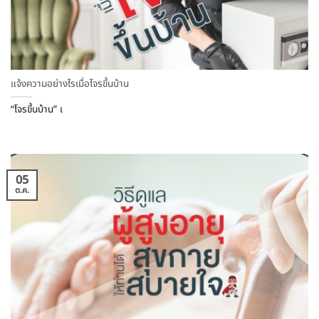
แจ้งความอย่างไรเมื่อโจรขึ้นบ้าน
“โจรขึ้นบ้าน” เ
05
ต.ค.