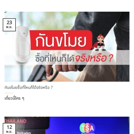
23
พ.ย.
กันขโมยซื้อที่ไหนก็ได้จริงหรือ ?
เดี๋ยวนี้ใคร ๆ
12
พ.ย.