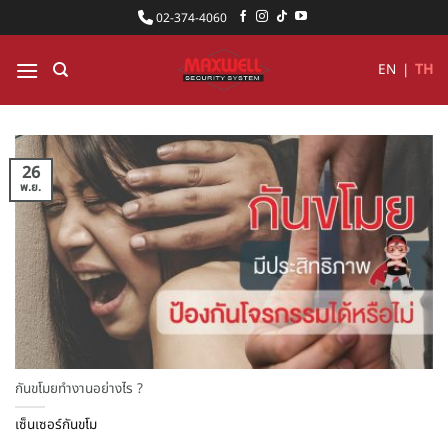
ข้าม
02-374-4060
ไป
ยัง
EN
|
TH
เนื้อหา
26
พ.ย.
กันขโมยทำงานอย่างไร ?
เซ็นเซอร์กันขโม